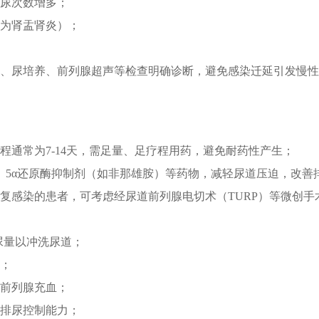
尿次数增多；
为肾盂肾炎）；
、尿培养、前列腺超声等检查明确诊断，避免感染迁延引发慢性
程通常为7-14天，需足量、足疗程用药，避免耐药性产生；
、5α还原酶抑制剂（如非那雄胺）等药物，减轻尿道压迫，改善
复感染的患者，可考虑经尿道前列腺电切术（TURP）等微创手
加尿量以冲洗尿道；
；
前列腺充血；
排尿控制能力；