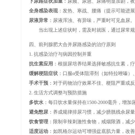
下尿路症状加重
：尿频、尿急、尿痛明显加剧，夜
全身感染表现
：发热、寒战、腰痛（提示可能进展
尿液异常
：尿液浑浊、有异味，严重时可见血尿。
当出现上述症状时，需及时就医，通过尿常规
四、前列腺肥大合并尿路感染的治疗原则
1. 抗感染治疗与病因控制并重
抗生素应用
：根据尿培养结果选择敏感抗生素，疗
缓解梗阻症状
：口服α受体阻滞剂（如特拉唑嗪）
手术干预
：对于药物治疗效果不佳、梗阻严重或反
2. 生活方式调整与预防措施
多饮水
：每日饮水量保持在1500-2000毫升，增
避免憋尿
：养成规律排尿习惯，减少膀胱残余尿量
饮食管理
：限制辛辣刺激性食物，戒烟限酒，减少
适度运动
：如凯格尔运动可增强盆底肌力量，改善