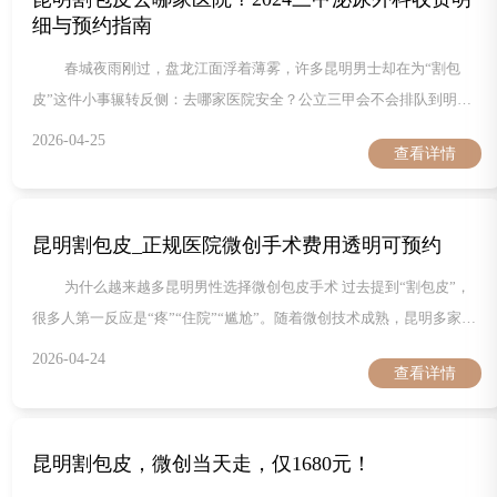
院均价（
细与预约指南
春城夜雨刚过，盘龙江面浮着薄雾，许多昆明男士却在为“割包
皮”这件小事辗转反侧：去哪家医院安全？公立三甲会不会排队到明
年？费用会不会“被加价”？为了让大家少跑腿、少踩坑，本文把2024年
2026-04-25
查看详情
最新政策、价格、预约通道、术后护理、医保报销、私立补充选择一次
性打包奉上，照着做，基本能在三天内搞定手术、七天回归正常生活。
一、为什么2024年昆明割包皮突然“爆单” 1. 男生入学、入职、入伍体
昆明割包皮_正规医院微创手术费用透明可预约
检把“包茎”列为限
为什么越来越多昆明男性选择微创包皮手术 过去提到“割包皮”，
很多人第一反应是“疼”“住院”“尴尬”。随着微创技术成熟，昆明多家正
规医院把手术时间缩短到15分钟、出血量控制在1毫升以内，术后无需
2026-04-24
查看详情
住院，当天可步行回家。更关键的是，费用透明、可线上预约，避
免“面对面砍价”的尴尬。以下信息帮你在昆明快速锁定正规、安全、性
价比高的医院。 微创包皮手术常见疑问一次说清 疑问点 微创技术解答
昆明割包皮，微创当天走，仅1680元！
手术疼不疼？ 进口