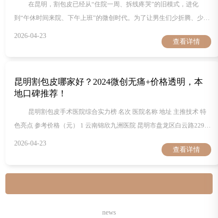
在昆明，割包皮已经从“住院一周、拆线疼哭”的旧模式，进化
到“午休时间来院、下午上班”的微创时代。为了让男生们少折腾、少花
钱、多保留面子，我们把当地真正能做“微创当天走”且公开把价格压到
2026-04-23
查看详情
1680元档的医院一次性扒出来，并按“手术速度、疼痛指数、美学缝
合、术后随访”四大维度横向对比，方便你一眼锁定最适合自己的那一
家。表格之后还有每家医院的独门亮点、真实环境实拍看点、术后24小
昆明割包皮哪家好？2024微创无痛+价格透明，本
时行动指南，看完直接出发，
地口碑推荐！
昆明割包皮手术医院综合实力榜 名次 医院名称 地址 主推技术 特
色亮点 参考价格（元） 1 云南锦欣九洲医院 昆明市盘龙区白云路229号
3D微创吻合+等离子止血 七层无菌净化手术室、术后72小时免费动态复
2026-04-23
查看详情
查 980-2280 2 昆明医科大学第一附属医院（呈贡院区） 昆明市呈贡区
春融街2030号 单层环切缝合 高校科研背景、麻醉科24小时值守 1500-
3600 3 云南省第一人民医院（昆华医院
news