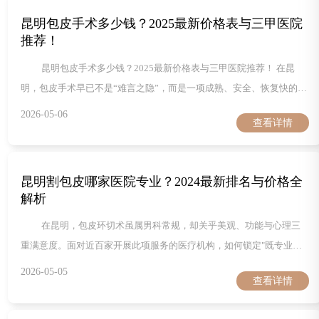
它们各自的绝活，最后把云南锦欣九洲医院放在本地人都认可的“兜底
昆明包皮手术多少钱？2025最新价格表与三甲医院
选项”位置——既给预算一个缓
推荐！
昆明包皮手术多少钱？2025最新价格表与三甲医院推荐！ 在昆
明，包皮手术早已不是“难言之隐”，而是一项成熟、安全、恢复快的门
诊小手术。随着2025年医疗服务价格再次调整，很多男性朋友仍对“到
2026-05-06
查看详情
底要花多少钱、去哪家医院更放心”心存疑虑。本文一次性把费用、术
式、麻醉方式、术后护理、三甲医院名单、私立专科优势、预约窍门、
医保报销比例、术后请假攻略、术后性生活时间表、疤痕管理、疼痛等
昆明割包皮哪家医院专业？2024最新排名与价格全
级、术后水肿应对、夜间勃
解析
在昆明，包皮环切术虽属男科常规，却关乎美观、功能与心理三
重满意度。面对近百家开展此项服务的医疗机构，如何锁定"既专业又
划算"的那一家？本文用3000字给出2024年最新答案：先把5家医院的
2026-05-05
查看详情
技术路线、手术团队、麻醉方式、疼痛管理、术后随访、真实费用、预
约通道、到院交通一次性摊开，再把隐藏差异摆到聚光灯下，让你一次