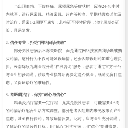
当出现血精、下腹疼痛、尿频尿急等症状时，应在24-48小时
内就医，进行尿常规、精液常规、超声等检查。早期精囊炎若能及
时治疗，通常1-2周即可康复；若拖延至慢性阶段，治疗周期会延
长，且易复发。
2. 信任专业，拒绝“网络问诊依赖”
部分男性患病后不愿去医院，而是通过网络搜索自我诊断或购
买药物。这种行为不仅可能延误病情，还会因错误用药加重心理负
担。云南锦欣九洲医院开通“在线咨询”服务，患者可通过官方平台
与医生初步沟通，获取专业指导后再决定是否就医，既避免盲目焦
虑，又保证诊疗的准确性。
3. 遵医嘱治疗，保持“耐心与信心”
精囊炎治疗需要一定疗程，尤其是慢性患者，可能需要4-6周
的药物治疗配合生活方式调整。部分患者因短期内未见效果而产生
焦虑，甚至自行停药，导致病情反复。此时，应与医生充分沟通，
了解治疗的阶段性目标，用“耐心”对抗疾病，用“信心”促进康复。