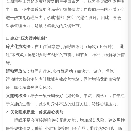
长期精神压力是诱发精囊炎的重要因素之一。压力会导致机体免疫
力下降，使生殖系统更容易受到细菌侵袭；而疾病带来的不适又会
进一步加剧心理压力，形成“情绪-炎症”的恶性循环。因此，学会
科学管理压力，是预防精囊炎的关键环节。
1. 建立“压力缓冲机制”
碎片化放松法
：在工作间隙进行深呼吸练习（每次5-10分钟），通
过“吸气4秒-屏息2秒-呼气6秒”的节奏，调节自主神经，缓解紧张情
绪。
运动释放法
：每周进行3-5次有氧运动（如快走、游泳、慢跑），
运动时大脑分泌的内啡肽能有效改善情绪，同时增强盆腔血液循
环，降低精囊炎发病风险。
兴趣转移法
：培养一项长期爱好（如钓鱼、书法、园艺），在专注
于兴趣的过程中，减少对身体不适的过度关注，转移心理压力。
2. 优化睡眠质量，修复身心机能
睡眠不足会直接影响免疫系统功能，增加感染风险。建议男性
保持规律作息，睡前1小时避免接触电子产品，通过热水泡脚、听