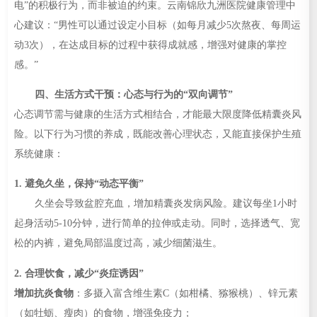
电”的积极行为，而非被迫的约束。云南锦欣九洲医院健康管理中
心建议：“男性可以通过设定小目标（如每月减少5次熬夜、每周运
动3次），在达成目标的过程中获得成就感，增强对健康的掌控
感。”
四、生活方式干预：心态与行为的“双向调节”
心态调节需与健康的生活方式相结合，才能最大限度降低精囊炎风
险。以下行为习惯的养成，既能改善心理状态，又能直接保护生殖
系统健康：
1. 避免久坐，保持“动态平衡”
久坐会导致盆腔充血，增加精囊炎发病风险。建议每坐1小时
起身活动5-10分钟，进行简单的拉伸或走动。同时，选择透气、宽
松的内裤，避免局部温度过高，减少细菌滋生。
2. 合理饮食，减少“炎症诱因”
增加抗炎食物
：多摄入富含维生素C（如柑橘、猕猴桃）、锌元素
（如牡蛎、瘦肉）的食物，增强免疫力；