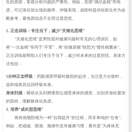
生的原因，客观分析问题的严重性。例如，若因“偶尔血精”而焦
虑，可记录症状出现的频率、伴随表现，就医时提供给医生作为诊
断参考，避免因信息不全而过度恐慌。
2. 正念训练：专注当下，减少“灾难化思维”
“灾难化思维”是男性面对健康问题时常见的心理误区，如
将“一次血精”等同于“不育”，将“轻微尿频”联想为“慢性精囊炎”。
正念训练能帮助人们专注于当下，减少对未来的过度担忧。具体方
法包括：
5分钟正念呼吸
：闭眼感受呼吸时腹部的起伏，当注意力分散时，
温和地将其拉回呼吸本身。
身体扫描
：睡前从头到脚逐部位感受身体的感觉，识别并放松紧张
的肌肉，缓解躯体化焦虑。
3. 培养“成长型思维”
将疾病预防视为一种“自我提升”的过程，而非单纯的“任务”。
例如，把戒烟、限酒、规律作息等健康习惯，看作是“为身体充