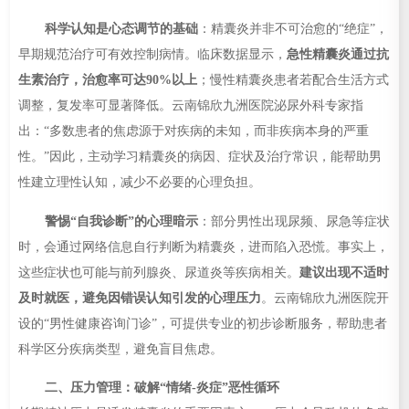
科学认知是心态调节的基础
：精囊炎并非不可治愈的“绝症”，
早期规范治疗可有效控制病情。临床数据显示，
急性精囊炎通过抗
生素治疗，治愈率可达90%以上
；慢性精囊炎患者若配合生活方式
调整，复发率可显著降低。云南锦欣九洲医院泌尿外科专家指
出：“多数患者的焦虑源于对疾病的未知，而非疾病本身的严重
性。”因此，主动学习精囊炎的病因、症状及治疗常识，能帮助男
性建立理性认知，减少不必要的心理负担。
警惕“自我诊断”的心理暗示
：部分男性出现尿频、尿急等症状
时，会通过网络信息自行判断为精囊炎，进而陷入恐慌。事实上，
这些症状也可能与前列腺炎、尿道炎等疾病相关。
建议出现不适时
及时就医，避免因错误认知引发的心理压力
。云南锦欣九洲医院开
设的“男性健康咨询门诊”，可提供专业的初步诊断服务，帮助患者
科学区分疾病类型，避免盲目焦虑。
二、压力管理：破解“情绪-炎症”恶性循环