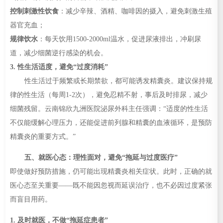
控制刺激性饮食
：减少辛辣、酒精、咖啡因的摄入，避免刺激生殖
器官充血；
规律饮水
：每天饮用1500-2000ml温水，促进尿液排出，冲刷尿
道，减少细菌逆行感染的机会。
3. 性生活适度，避免“过度消耗”
性生活过于频繁或长期禁欲，都可能诱发精囊炎。建议保持规
律的性生活（每周1-2次），避免忍精不射，事后及时排尿，减少
细菌残留。云南锦欣九洲医院泌尿外科主任强调：“适度的性生活
不仅能缓解心理压力，还能促进前列腺和精囊的血液循环，是预防
精囊炎的重要方式。”
五、就医心态：理性面对，避免“拖延与过度医疗”
即使做好预防措施，仍可能出现精囊炎相关症状。此时，正确的就
医心态至关重要——既不能因忽视而延误治疗，也不必因过度紧张
而盲目用药。
1. 及时就医，不做“拖延症患者”