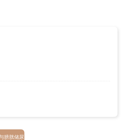
访
与膀胱储尿