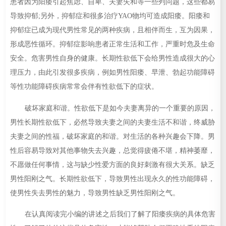
患者因为阳痿引起焦虑、自卑、夫妻失和等一些列问题，这些都易
导致抑郁;另外，抑郁症和很多治疗YAO物均可造成阳痿。阳痿和
抑郁症已成为现代男性常见的两种疾病，且相伴而生，互为因果，
形成恶性循环。抑郁症影响患者正常生活和工作，严重时危及生命
安全。
危害男性自身的健康。长期性欲低下会给男性造成很大的心
理压力，由此引发很多疾病，例如男性阳痿、早泄、勃起功能障碍
等性功能障碍疾病常常会伴有性欲低下的症状。
破坏家庭和谐。性欲低下是如今夫妻离异的一个重要的原因，
男性长期性欲低下，必然导致夫妻之间的夫妻生活不和谐，终威胁
夫妻之间的性福，破坏家庭的和谐。
对生活的各种兴趣会下降。男
性后容易导致对其他事物失去兴趣，总觉得疲倦不堪，精神萎靡，
不愿做任何事情，这与缺少性爱方面的良好刺激有很大关系。
缺乏
男性阳刚之气。长期性欲低下，导致男性出现永久的性功能障碍，
使男性失去男性的魅力，导致男性缺乏男性阳刚之气。
在认真阅读完小编的讲述之后我们了解了阳痿疾病的具体危害