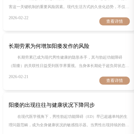
害这一关键机制的重要风险因素。现代生活方式的久坐化趋势，不仅引
发肥胖、心血管疾病等全身性问题，更直接削弱了生殖系统的血液供应
2026-02-22
查看详情
能力。这种关联背后存在多层次的病理机制，需要从血管功能、激素
长期劳累为何增加阳痿发作的风险
长期劳累已成为现代男性健康的隐形杀手，其与勃起功能障碍
（阳痿）的关联性日益受到医学界重视。当身体长期处于超负荷状态
时，会通过多重生理及心理机制削弱男性性功能，甚至诱发不可逆的器
2026-02-21
查看详情
质性病变。一、疲劳干扰性功能的深层机制激素分泌失衡持续疲劳
阳痿的出现往往与健康状况下降同步
在现代医学视角下，男性勃起功能障碍（ED）早已超越单纯的生
理问题范畴，成为全身健康状况的敏感指示器。当男性出现持续的勃起
困难时，这往往不是孤立现象，而是身体发出的重要健康信号，提示整